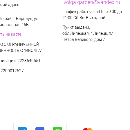
ivolga.garden@yandex.ru
кий адрес:
График работы Пн-Пт: с 9:00 до
21:00 Сб-Вс: Выходной
 край, г.Барнаул, ул
иональная 45Б
Пункт выдачи:
обл Липецкая, г Липецк, пл
ть на карте
Петра Великого, дом 7
О С ОГРАНИЧЕННОЙ
ВЕННОСТЬЮ "ИВОЛГА"
низации: 2223640551
22200012627