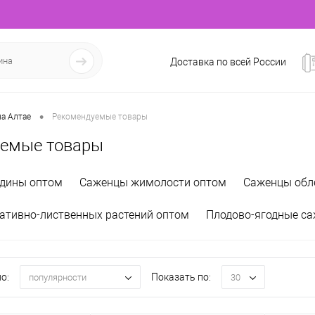
Доставка по всей России
•
а Алтае
Рекомендуемые товары
уемые товары
дины оптом
Саженцы жимолости оптом
Саженцы обл
ативно-лиственных растений оптом
Плодово-ягодные с
о:
Показать по:
популярности
30