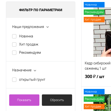
Новинка
ФИЛЬТР ПО ПАРАМЕТРАМ
Рекомендуем
Хит продаж
Наши предложения
Новинка
Хит продаж
Рекомендуем
Кедр сибирский
саженец 1 шт
Назначение
300 ₽
/ шт
открытый грунт
Новинка
В 
Рекомендуем
Показать
Сбросить
Хит продаж
Купить в 1 кл