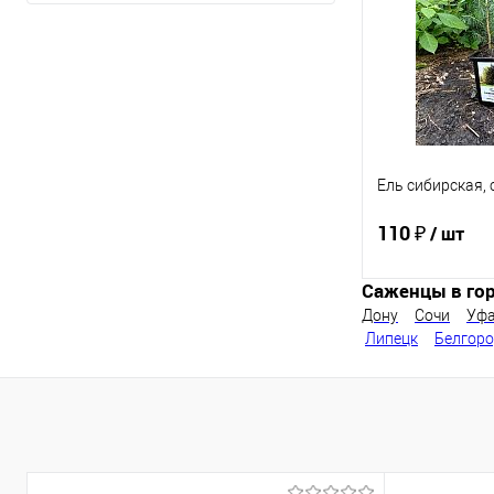
В избранное
Ель сибирская, 
110 ₽
/ шт
Саженцы в гор
Дону
Сочи
Уф
Под
Липецк
Белгор
Купить в 1 кл
В избранное