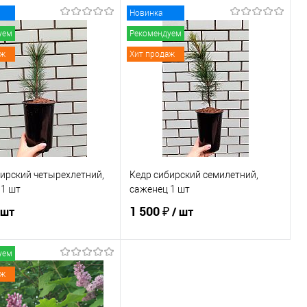
Новинка
уем
Рекомендуем
аж
Хит продаж
ирский четырехлетний,
Кедр сибирский семилетний,
 1 шт
саженец 1 шт
1 500 ₽
 шт
/ шт
уем
В корзину
В корзину
аж
ь в 1 клик
Сравнение
Купить в 1 клик
Сравнение