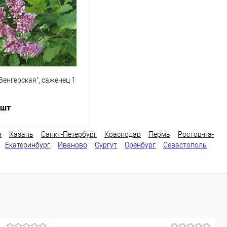
ранное
В наличии
В избранное
В наличии
Венгерская", саженец 1
 шт
а
Казань
Санкт-Петербург
Краснодар
Пермь
Ростов-на-
Екатеринбург
Иваново
Сургут
Оренбург
Севастополь
В корзину
ь в 1 клик
Сравнение
ранное
В наличии