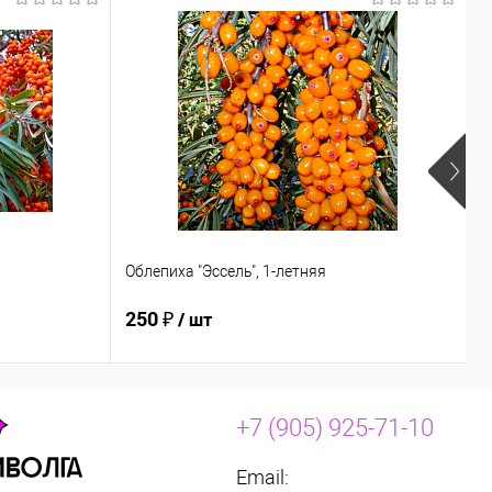
Облепиха "Эссель", 1-летняя
О
250 ₽
2
/ шт
+7 (905) 925-71-10
Email: