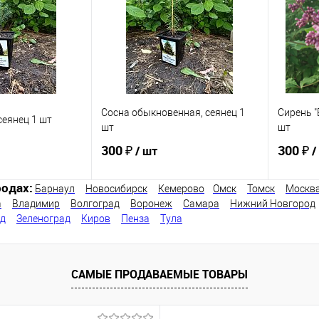
В наличии
В избранное
В наличии
В изб
Сосна обыкновенная, сеянец 1
Сирень "
сеянец 1 шт
шт
шт
300 ₽
300 ₽
/ шт
/
одах:
Барнаул
Новосибирск
Кемерово
Омск
Томск
Москв
а
Владимир
Волгоград
Воронеж
Самара
Нижний Новгород
писаться
Подписаться
од
Зеленоград
Киров
Пенза
Тула
ик
Сравнение
Купить в 1 клик
Сравнение
Купит
Недоступно
В избранное
Недоступно
В изб
САМЫЕ ПРОДАВАЕМЫЕ ТОВАРЫ