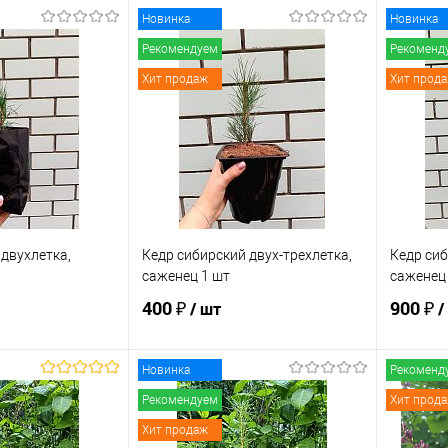
Новинка
Новинка
Рекомендуем
Рекоменд
Хит продаж
Хит прод
 двухлетка,
Кедр сибирский двух-трехлетка,
Кедр сиб
саженец 1 шт
саженец
400 ₽
900 ₽
/ шт
/
Новинка
Рекоменд
корзину
В корзину
Рекомендуем
Хит прод
Хит продаж
ик
Сравнение
Купить в 1 клик
Сравнение
Купит