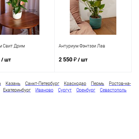
м Свит Дрим
Антуриум Фэнтэзи Лав
₽
2 550 ₽
/ шт
/ шт
а
Казань
Санкт-Петербург
Краснодар
Пермь
Ростов-на-
В корзину
В корзину
Екатеринбург
Иваново
Сургут
Оренбург
Севастополь
ь в 1 клик
Сравнение
Купить в 1 клик
Сравнение
ранное
В наличии
В избранное
В наличии