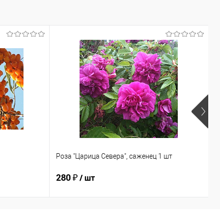
Роза "Царица Севера", саженец 1 шт
О
280 ₽
2
/ шт