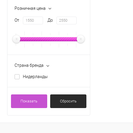
Розничная цена
От
До
Страна бренда
Нидерланды
Показать
Сбросить