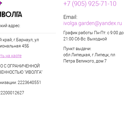
+7 (905) 925-71-10
Email:
ivolga.garden@yandex.ru
кий адрес:
График работы Пн-Пт: с 9:00 до
21:00 Сб-Вс: Выходной
 край, г.Барнаул, ул
иональная 45Б
Пункт выдачи:
обл Липецкая, г Липецк, пл
ть на карте
Петра Великого, дом 7
О С ОГРАНИЧЕННОЙ
ВЕННОСТЬЮ "ИВОЛГА"
низации: 2223640551
22200012627