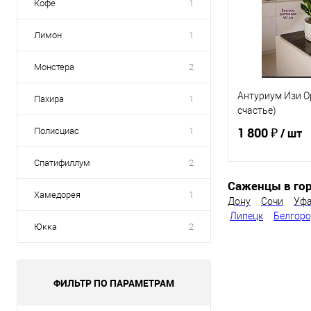
Кофе
1
Лимон
1
Монстера
2
Антуриум Изи 
Пахира
1
счастье)
1 800 ₽
Полисциас
1
/ шт
Спатифиллум
2
Саженцы в гор
В 
Хамедорея
1
Дону
Сочи
Уф
Липецк
Белгор
Купить в 1 кл
Юкка
2
В избранное
ФИЛЬТР ПО ПАРАМЕТРАМ