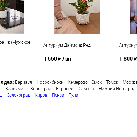
Оранж (Мужское
Антуриум Даймонд Ред
Антуриу
1 550 ₽
1 800 
/ шт
одах:
Барнаул
Новосибирск
Кемерово
Омск
Томск
Москв
корзину
В корзину
а
Владимир
Волгоград
Воронеж
Самара
Нижний Новгород
од
Зеленоград
Киров
Пенза
Тула
ик
Сравнение
Купить в 1 клик
Сравнение
Купит
В наличии
В избранное
В наличии
В изб