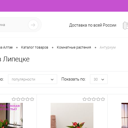
Доставка по всей России
•
•
•
а Алтае
Каталог товаров
Комнатные растения
Антуриум
в Липецке
о:
Показать по:
популярности
30