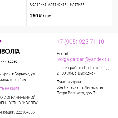
Облепиха "Алтайская", 1-летняя
О
250 ₽
2
/ шт
+7 (905) 925-71-10
Email:
ivolga.garden@yandex.ru
кий адрес:
График работы Пн-Пт: с 9:00 до
21:00 Сб-Вс: Выходной
 край, г.Барнаул, ул
иональная 45Б
Пункт выдачи:
обл Липецкая, г Липецк, пл
ть на карте
Петра Великого, дом 7
О С ОГРАНИЧЕННОЙ
ВЕННОСТЬЮ "ИВОЛГА"
низации: 2223640551