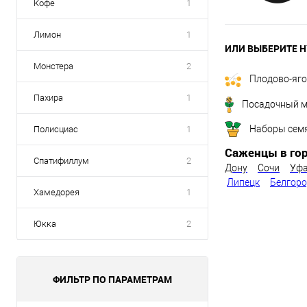
Кофе
1
Лимон
1
ИЛИ ВЫБЕРИТЕ Н
Монстера
2
Плодово-яг
Пахира
1
Посадочный м
Наборы сем
Полисциас
1
Саженцы в гор
Спатифиллум
2
Дону
Сочи
Уф
Липецк
Белгор
Хамедорея
1
Юкка
2
ФИЛЬТР ПО ПАРАМЕТРАМ