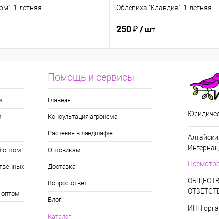
ом", 1-летняя
Облепиха "Клавдия", 1-летняя
250 ₽
/ шт
Помощь и сервисы
м
Главная
Юридичес
м
Консультация агронома
Растения в ландшафте
Алтайский
Интернац
й оптом
Оптовикам
Посмотре
твенных
Доставка
ОБЩЕСТВ
Вопрос-ответ
ОТВЕТСТ
 оптом
Блог
ИНН орга
Каталог