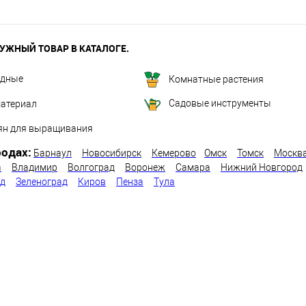
УЖНЫЙ ТОВАР В КАТАЛОГЕ.
одные
Комнатные растения
Садовые инструменты
атериал
ян для выращивания
одах:
Барнаул
Новосибирск
Кемерово
Омск
Томск
Москв
а
Владимир
Волгоград
Воронеж
Самара
Нижний Новгород
од
Зеленоград
Киров
Пенза
Тула